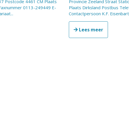
 37 Postcode 4461 CM Plaats
Provincie Zeeland Straat St
Faxnummer 0113-249449 E-
Plaats Dirksland Postbus Te
iaat...
Contactpersoon K.F. Eisenbart, 
Lees meer